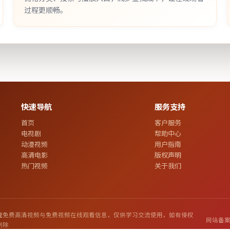
过程更顺畅。
快速导航
服务支持
首页
客户服务
电视剧
帮助中心
动漫视频
用户指南
高清电影
版权声明
热门视频
关于我们
理免费高清视频与免费视频在线观看信息，仅供学习交流使用，如有侵权
网站备案号
删除