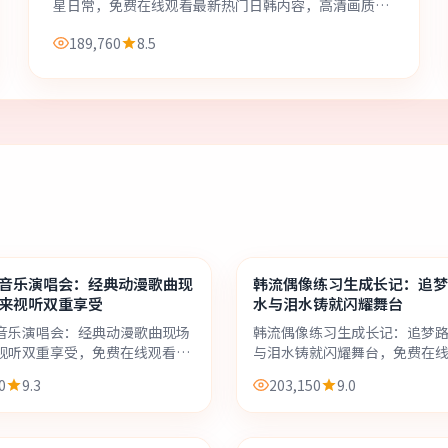
星日常，免费在线观看最新热门日韩内容，高清画质，
流畅播放，适合喜欢明星真人秀的观众收藏观看。
189,760
8.5
95:34
韩国
音乐演唱会：经典动漫歌曲现
韩流偶像练习生成长记：追梦
来视听双重享受
水与泪水铸就闪耀舞台
音乐演唱会：经典动漫歌曲现场
韩流偶像练习生成长记：追梦
视听双重享受，免费在线观看最
与泪水铸就闪耀舞台，免费在
韩内容，高清画质，流畅播放，
热门日韩内容，高清画质，流
0
9.3
203,150
9.0
音乐演出的观众收藏观看。
合喜欢韩国综艺的观众收藏观
72:42