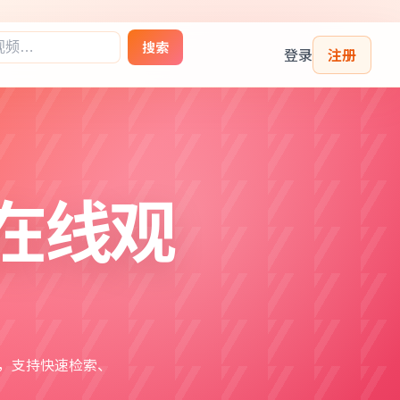
搜索
登录
注册
在线观
，支持快速检索、