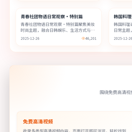
NEW
青春社团物语日常观察·特别篇
韩国料理
青春社团物语日常观察·特别篇聚焦美妆
韩国料理
时尚主题，融合日韩娱乐、生活方式与轻
日常主题
松治愈元素，高清画质呈现，适合随时在
松治愈元
2025-12-26
46,201
2025-12-2
线观看。
线观看。
围绕免费高清视
免费高清视频
收录多类型高清视频内容，页面打开即可浏览，轻松找到