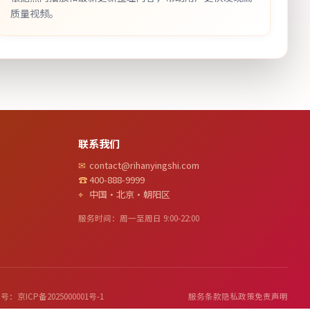
质量视频。
联系我们
✉
contact@rihanyingshi.com
☎
400-888-9999
⌖
中国·北京·朝阳区
服务时间：周一至周日 9:00-22:00
：京ICP备2025000001号-1
服务条款
隐私政策
免责声明