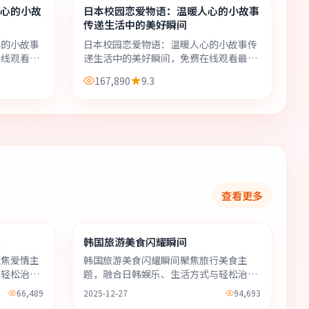
日本
心的小故
日本校园恋爱物语：温暖人心的小故事
传递生活中的美好瞬间
心的小故事
日本校园恋爱物语：温暖人心的小故事传
在线观看最
递生活中的美好瞬间，免费在线观看最新
流畅播放，
热门日韩内容，高清画质，流畅播放，适
167,890
9.3
观看。
合喜欢校园青春的观众收藏观看。
查看更多
NEW
NEW
版
韩国旅游美食闪耀瞬间
聚焦爱情主
韩国旅游美食闪耀瞬间聚焦旅行美食主
与轻松治愈
题，融合日韩娱乐、生活方式与轻松治愈
时在线观
元素，高清画质呈现，适合随时在线观
66,489
2025-12-27
94,693
看。