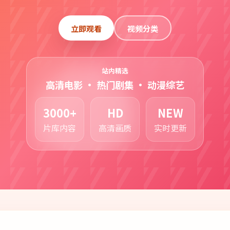
立即观看
视频分类
站内精选
高清电影 · 热门剧集 · 动漫综艺
3000
+
HD
NEW
片库内容
高清画质
实时更新