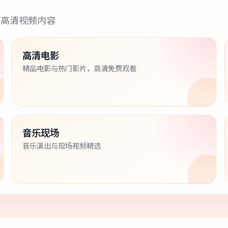
费高清视频内容
高清电影
精品电影与热门影片，高清免费观看
音乐现场
音乐演出与现场视频精选