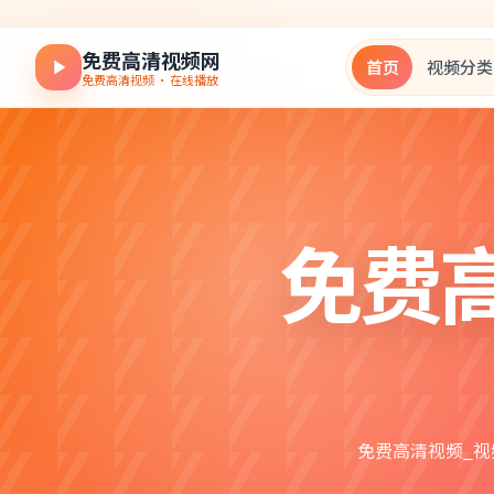
免费高清视频网
首页
视频分类
免费高清视频 · 在线播放
免费
免费高清视频_