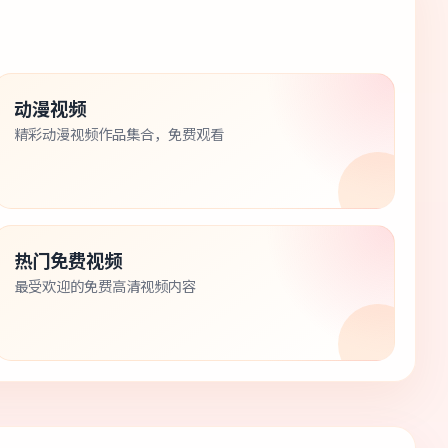
动漫视频
精彩动漫视频作品集合，免费观看
热门免费视频
最受欢迎的免费高清视频内容