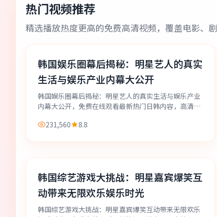
热门视频推荐
精选播放热度更高的免费高清视频，覆盖电影、
85分钟
韩国
韩国娱乐圈幕后揭秘：明星艺人的真实
生活与娱乐产业内幕大公开
韩国娱乐圈幕后揭秘：明星艺人的真实生活与娱乐产业
内幕大公开，免费在线观看最新热门日韩内容，高清画
质，流畅播放，适合喜欢明星真人秀的观众收藏观看。
231,560
8.8
68分钟
韩国
韩国综艺游戏大挑战：明星嘉宾爆笑互
动带来无限欢乐娱乐时光
韩国综艺游戏大挑战：明星嘉宾爆笑互动带来无限欢乐