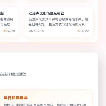
NEW
NEW
清版
动漫声优现场星光夜谈
版聚焦悬疑
动漫声优现场星光夜谈聚焦爱情主题，融
式与轻松治
合日韩娱乐、生活方式与轻松治愈元素，
随时在线观
高清画质呈现，适合随时在线观看。
65,150
2025-12-25
14,055
新更新和稳定播放
每日精选推荐
根据热门播放和最新更新整理内容，帮助用户更快发现高