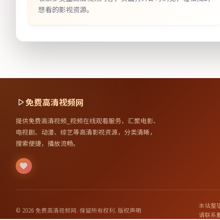
想看的影视资源。
免费高清视频网
提供免费高清视频_视频在线观看服务，汇聚电影、
电视剧、动漫、综艺等高清影视资源，分类清晰，
搜索便捷，播放流畅。
本站整
©
2026
免费高清视频网. 保留所有权利. 版权声明
请联系