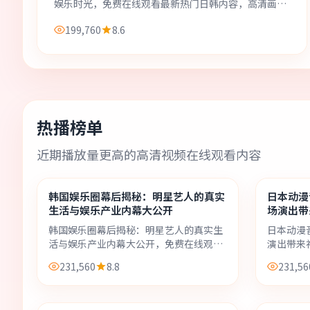
娱乐时光，免费在线观看最新热门日韩内容，高清画
质，流畅播放，适合喜欢韩国综艺的观众收藏观看。
199,760
8.6
热播榜单
近期播放量更高的高清视频在线观看内容
85:17
韩国
日本
韩国娱乐圈幕后揭秘：明星艺人的真实
日本动漫
生活与娱乐产业内幕大公开
场演出带
韩国娱乐圈幕后揭秘：明星艺人的真实生
日本动漫
活与娱乐产业内幕大公开，免费在线观看
演出带来
最新热门日韩内容，高清画质，流畅播
新热门日
231,560
8.8
231,56
放，适合喜欢明星真人秀的观众收藏观
适合喜欢
看。
73:25